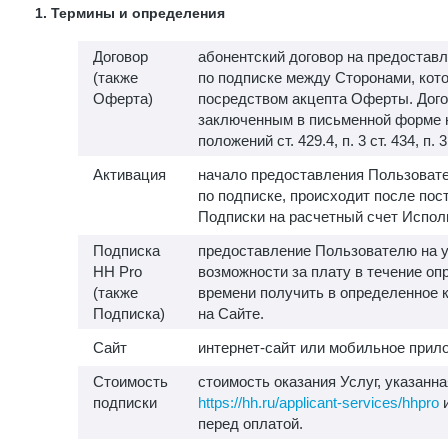
1. Термины и определения
Договор
абонентский договор на предоставл
(также
по подписке между Сторонами, кот
Оферта)
посредством акцепта Оферты. Дого
заключенным в письменной форме 
положений ст. 429.4, п. 3 ст. 434, п. 
Активация
начало предоставления Пользовате
по подписке, происходит после пос
Подписки на расчетный счет Испол
Подписка
предоставление Пользователю на у
HH Pro
возможности за плату в течение о
(также
времени получить в определенное 
Подписка)
на Сайте.
Сайт
интернет-сайт или мобильное прило
Стоимость
стоимость оказания Услуг, указанна
подписки
https://hh.ru/applicant-services/hhpro
и
перед оплатой.