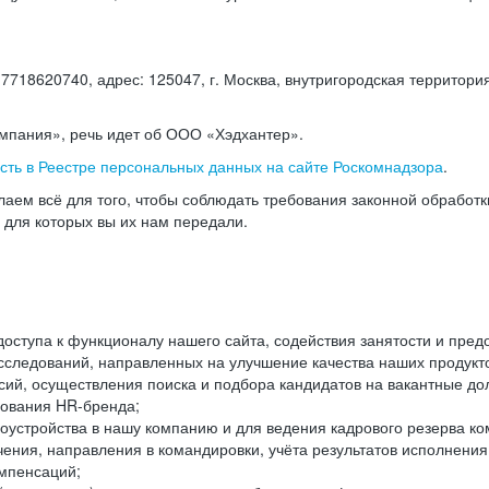
18620740, адрес: 125047, г. Москва, внутригородская территория
омпания», речь идет об ООО «Хэдхантер».
есть в Реестре персональных данных на сайте Роскомнадзора
.
аем всё для того, чтобы соблюдать требования законной обработ
, для которых вы их нам передали.
ступа к функционалу нашего сайта, содействия занятости и пред
следований, направленных на улучшение качества наших продуктов
ий, осуществления поиска и подбора кандидатов на вакантные дол
ования HR-бренда;
оустройства в нашу компанию и для ведения кадрового резерва ко
чения, направления в командировки, учёта результатов исполнени
омпенсаций;