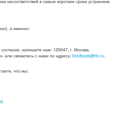
и несоответствий в самые короткие сроки устраняем
он), а именно:
ь согласие, напишите нам: 125047, г. Москва,
р» или свяжитесь с нами по адресу:
feedback@hh.ru
,
итаете, что мы:
а
).