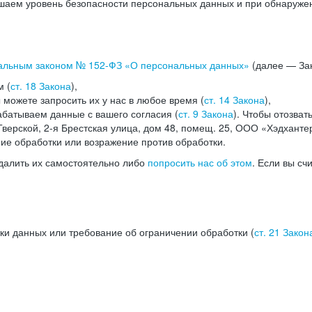
аем уровень безопасности персональных данных и при обнаружени
альным законом №
152-ФЗ
«О персональных данных»
(далее — Зак
м (
ст. 18 Закона
),
можете запросить их у нас в любое время (
ст. 14 Закона
),
абатываем данные с вашего согласия (
ст. 9 Закона
). Чтобы отозват
верской, 2-я Брестская улица, дом 48, помещ. 25, ООО «Хэдханте
ние обработки или возражение против обработки.
далить их самостоятельно либо
попросить нас об этом
. Если вы сч
ки данных или требование об ограничении обработки (
ст. 21 Закон