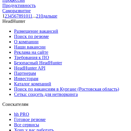
Профессии
Продуктивность
Саморазвитие
1
2
3
4
5
6
7
8
9
10
11
...
210
дальше
HeadHunter
Размещение вакансий
Поиск по резюме
О компании
Наши вакансии
Реклама на сайте
Требования к ПО
Безопасный HeadHunter
HeadHunter API
Партнерам
Инвесторам
Каталог компаний
Поиск по вакансиям в Кургане (Ростовская область)
Сетка: соцсеть для нетворкинга
Соискателям
hh PRO
Готовое резюме
Все сервисы
Хочу у вас работать